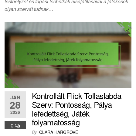
testhelyzet és fogási technikák elsajátításával a játékosok
olyan szervát tudnak…
Kontrollált Flick Tollaslabda
JAN
28
Szerv: Pontosság, Pálya
lefedettség, Játék
2026
folyamatosság
0
By
CLARA HARGROVE