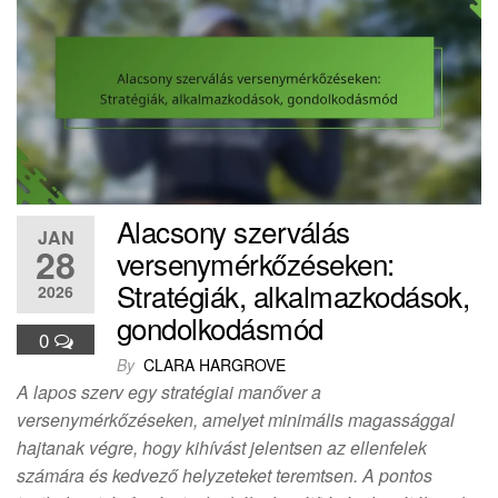
Alacsony szerválás
JAN
28
versenymérkőzéseken:
Stratégiák, alkalmazkodások,
2026
gondolkodásmód
0
By
CLARA HARGROVE
A lapos szerv egy stratégiai manőver a
versenymérkőzéseken, amelyet minimális magassággal
hajtanak végre, hogy kihívást jelentsen az ellenfelek
számára és kedvező helyzeteket teremtsen. A pontos