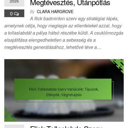
Megtévesztés, Utánpótlás
2026
By
CLARA HARGROVE
0
A flick badminton szerv egy stratégiai lépés,
amelynek célja, hogy meglepje az ellenfeleket azzal, hogy
a tollaslabdát a pálya hátsó részébe küldi. A csuklómozgás
elsajátítása elengedhetetlen a sebesség és a
megtévesztés generálásához, lehetővé téve a…