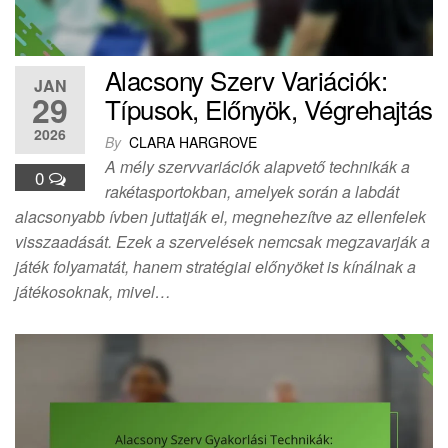
Alacsony Szerv Variációk:
JAN
29
Típusok, Előnyök, Végrehajtás
2026
By
CLARA HARGROVE
A mély szervvariációk alapvető technikák a
0
rakétasportokban, amelyek során a labdát
alacsonyabb ívben juttatják el, megnehezítve az ellenfelek
visszaadását. Ezek a szervelések nemcsak megzavarják a
játék folyamatát, hanem stratégiai előnyöket is kínálnak a
játékosoknak, mivel…