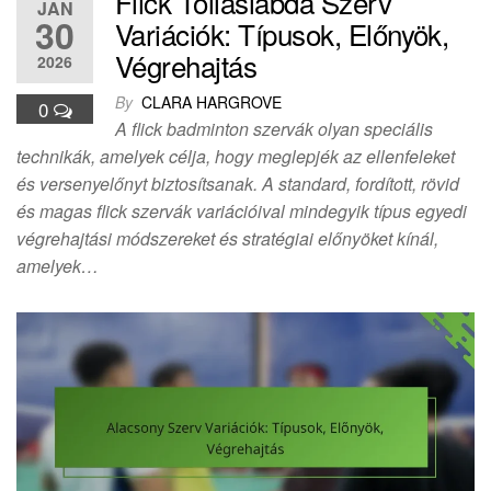
Flick Tollaslabda Szerv
JAN
30
Variációk: Típusok, Előnyök,
Végrehajtás
2026
By
CLARA HARGROVE
0
A flick badminton szervák olyan speciális
technikák, amelyek célja, hogy meglepjék az ellenfeleket
és versenyelőnyt biztosítsanak. A standard, fordított, rövid
és magas flick szervák variációival mindegyik típus egyedi
végrehajtási módszereket és stratégiai előnyöket kínál,
amelyek…