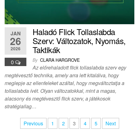
Haladó Flick Tollaslabda
JAN
26
Szerv: Változatok, Nyomás,
Taktikák
2026
By
CLARA HARGROVE
0
Az előrehaladott flick tollaslabda szerv egy
megtévesztő technika, amely arra lett kitalálva, hogy
meglepje az ellenfeleket azáltal, hogy megváltoztatja a
tollaslabda ívét. Olyan változatokkal, mint a magas,
alacsony és megtévesztő flick szerv, a játékosok
stratégiailag…
Posts
Previous
1
2
3
4
5
Next
pagination