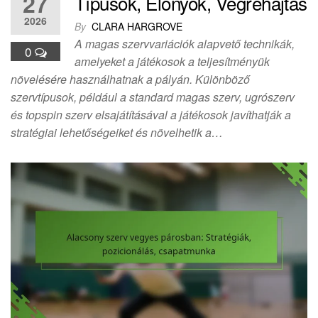
27
Típusok, Előnyök, Végrehajtás
2026
By
CLARA HARGROVE
A magas szervvariációk alapvető technikák,
0
amelyeket a játékosok a teljesítményük
növelésére használhatnak a pályán. Különböző
szervtípusok, például a standard magas szerv, ugrószerv
és topspin szerv elsajátításával a játékosok javíthatják a
stratégiai lehetőségeiket és növelhetik a…