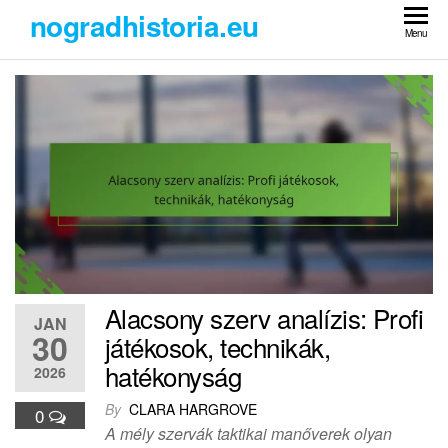
Skip
nogradhistoria.eu
to
Menu
the
content
Alacsony szerv analízis: Profi
JAN
30
játékosok, technikák,
hatékonyság
2026
By
CLARA HARGROVE
0
A mély szervák taktikai manőverek olyan