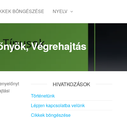
IKKEK BÖNGÉSZÉSE
NYELV
lőnyök, Végrehajtás
senyelőnyt
HIVATKOZÁSOK
jtási
Történetünk
Lépjen kapcsolatba velünk
Cikkek böngészése