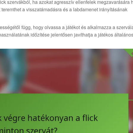
flick szervákból, ha azokat agresszív ellenfelek megzavarására 
et teremthet a visszatámadásra és a labdamenet irányításának
ességétől függ, hogy olvassa a játékot és alkalmazza a szervál
asználatának időzítése jelentősen javíthatja a játékos általáno