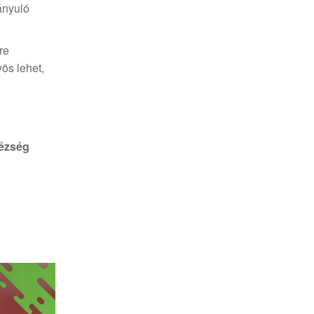
rányuló
re
ös lehet,
hézség