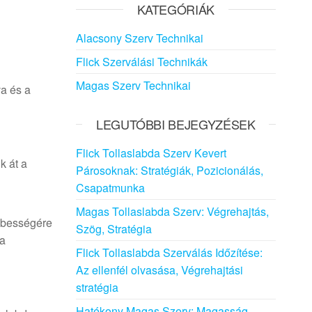
KATEGÓRIÁK
Alacsony Szerv Technikai
Flick Szerválási Technikák
Magas Szerv Technikai
va és a
LEGUTÓBBI BEJEGYZÉSEK
Flick Tollaslabda Szerv Kevert
k át a
Párosoknak: Stratégiák, Pozicionálás,
Csapatmunka
Magas Tollaslabda Szerv: Végrehajtás,
sebességére
Szög, Stratégia
 a
Flick Tollaslabda Szerválás Időzítése:
Az ellenfél olvasása, Végrehajtási
stratégia
Hatékony Magas Szerv: Magasság,