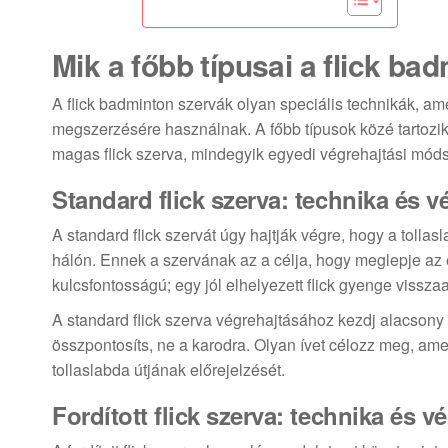
Mik a főbb típusai a flick b
A flick badminton szervák olyan speciális technikák, am
megszerzésére használnak. A főbb típusok közé tartozik a s
magas flick szerva, mindegyik egyedi végrehajtási módsz
Standard flick szerva: technika és v
A standard flick szervát úgy hajtják végre, hogy a tollas
hálón. Ennek a szervának az a célja, hogy meglepje az e
kulcsfontosságú; egy jól elhelyezett flick gyenge visszaa
A standard flick szerva végrehajtásához kezdj alacsony 
összpontosíts, ne a karodra. Olyan ívet célozz meg, am
tollaslabda útjának előrejelzését.
Fordított flick szerva: technika és v