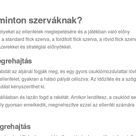
adminton szerváknak?
elyeket az ellenfelek meglepetésére és a játékban való előny
tandard flick szerva, a fordított flick szerva, a rövid flick szer
erekkel és stratégiai előnyökkel.
égrehajtás
labdát az aljánál fogják meg, és egy gyors csuklómozdulattal lövi
llenfelet, gyakran a hátsó pályát célozva. Az időzítés és a szög
dást kényszeríthet ki.
állásban és lazán fogd a rakétát. Amikor lendítesz, a csuklód 
ely gyorsan emelkedik, megnehezítve ezzel az ellenfél számára
égrehajtás