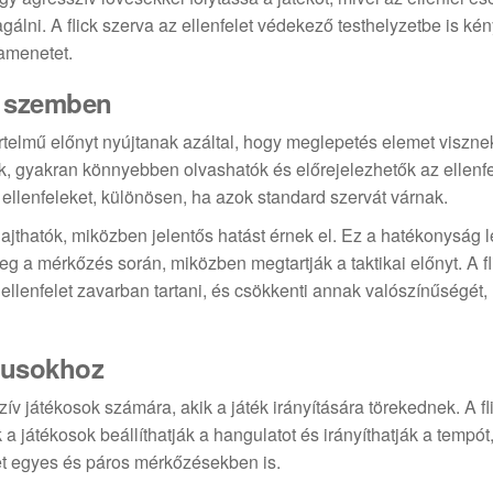
ni. A flick szerva az ellenfelet védekező testhelyzetbe is kény
damenetet.
l szemben
telmű előnyt nyújtanak azáltal, hogy meglepetés elemet viszne
k, gyakran könnyebben olvashatók és előrejelezhetők az ellenf
ellenfeleket, különösen, ha azok standard szervát várnak.
hajthatók, miközben jelentős hatást érnek el. Ez a hatékonyság 
eg a mérkőzés során, miközben megtartják a taktikai előnyt. A fl
llenfelet zavarban tartani, és csökkenti annak valószínűségét,
ílusokhoz
ív játékosok számára, akik a játék irányítására törekednek. A fl
átékosok beállíthatják a hangulatot és irányíthatják a tempót
et egyes és páros mérkőzésekben is.