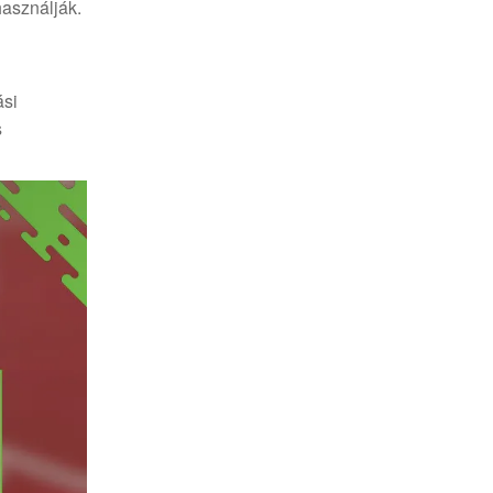
használják.
ási
s