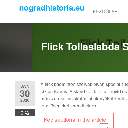
Skip
nogradhistoria.eu
to
KEZDŐLAP
the
content
Flick Tollaslabda 
A flick badminton szervák olyan speciális 
JAN
30
biztosítsanak. A standard, fordított, rövid 
módszereket és stratégiai előnyöket kínál,
2026
lehetőségeket teremthetnek.
0
Key sections in the article: