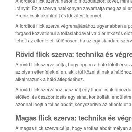
A fordított flick szerva hasonló mozdulatsort követ, mint 
irányát. Ez a szerva hatékonyan zavarhatja meg az ellen
Precíz csuklókontrollt és időzítést igényel.
A fordított flick szerva végrehajtásához ugyanabban a po
forgasd közvetlenül a tollaslabdával való érintkezés el
teheti az ellenfelet, különösen, ha az egy standard szerv
Rövid flick szerva: technika és végr
A rövid flick szerva célja, hogy éppen a háló fölött ér
az olyan ellenfelek ellen, akik túl közel állnak a hálóho
alkalmazunk a háló átlépéséhez.
A rövid flick szervához használj egy finom csuklómozdula
előtted, és összpontosíts egy sima, kontrollált lendületre
azonnal leejti a tollaslabdát, kényszerítve az ellenfelet 
Magas flick szerva: technika és végr
A magas flick szerva célja, hogy a tollaslabdát mélyen 