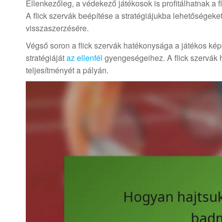
Ellenkezőleg, a védekező játékosok is profitálhatnak a 
A flick szervák beépítése a stratégiájukba lehetőségek
visszaszerzésére.
Végső soron a flick szervák hatékonysága a játékos kép
stratégiáját
az ellenfél
gyengeségeihez. A flick szervák h
teljesítményét a pályán.