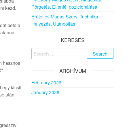
laslabda
Pörgetés, Ellenfél pozicionálása
ni kezd.
Erőteljes Magas Szerv: Technika,
Helyezés, Utánpótlás
ódat befelé
ytalanná
KERESÉS
Search
for:
en hasznos
őt
ARCHÍVUM
February 2026
 egy kicsit
January 2026
ése után
gresszív