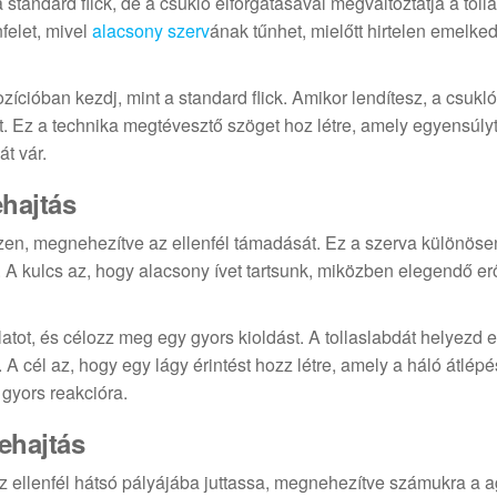
a standard flick, de a csukló elforgatásával megváltoztatja a tol
felet, mivel
alacsony szerv
ának tűnhet, mielőtt hirtelen emelked
zícióban kezdj, mint a standard flick. Amikor lendítesz, a csukl
őtt. Ez a technika megtévesztő szöget hoz létre, amely egyensúl
át vár.
ehajtás
kezzen, megnehezítve az ellenfél támadását. Ez a szerva különös
z. A kulcs az, hogy alacsony ívet tartsunk, miközben elegendő er
tot, és célozz meg egy gyors kioldást. A tollaslabdát helyezd el
. A cél az, hogy egy lágy érintést hozz létre, amely a háló átlép
a gyors reakcióra.
ehajtás
az ellenfél hátsó pályájába juttassa, megnehezítve számukra a a