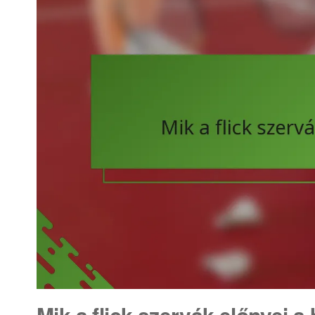
Mik a flick szervák előnyei 