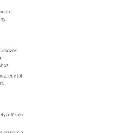
ámadó
ony
 mérkőzés
a
ához.
oz, egy jól
t.
elyzetük és
etleg nem a