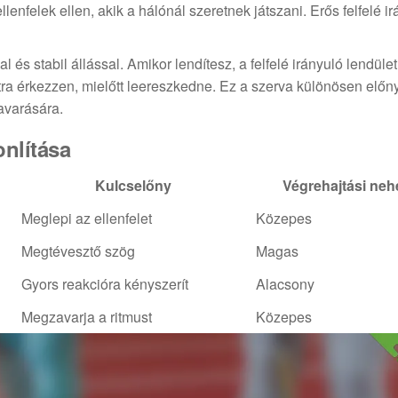
enfelek ellen, akik a hálónál szeretnek játszani. Erős felfelé i
és stabil állással. Amikor lendítesz, a felfelé irányuló lendület
tra érkezzen, mielőtt leereszkedne. Ez a szerva különösen előny
avarására.
onlítása
Kulcselőny
Végrehajtási ne
Meglepi az ellenfelet
Közepes
Megtévesztő szög
Magas
Gyors reakcióra kényszerít
Alacsony
Megzavarja a ritmust
Közepes