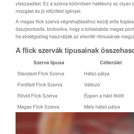
visszaadást. Ez a szerva különösen hatékony az olyan ell
mozgást és jó időzítést igényel.
A magas flick szerva végrehajtásához kezdj erős fogással 
összpontosíts, biztosítva, hogy a tollaslabda magas pon
ha stratégiailag használják az ellenfél ritmusának megz
A flick szervák típusainak összehas
Szerva típusa
Célterület
Standard Flick Szerva
Hátsó pálya
Fordított Flick Szerva
Változó
Rövid Flick Szerva
Éppen a háló fölött
Magas Flick Szerva
Mély hátsó pálya