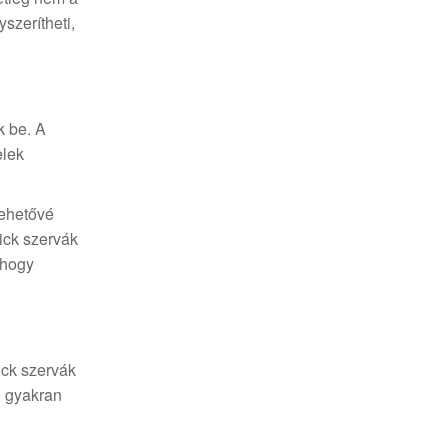
szerítheti,
k be. A
elek
lehetővé
ick szervák
 hogy
ick szervák
, gyakran