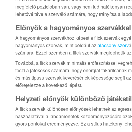
megfelelő pozícióban van, vagy nem tud hatékonyan reagál
lehetővé téve a szerváló számára, hogy irányítsa a lab
Előnyök a hagyományos szervákka
A hagyományos szervákhoz képest a flick szervák egyér
hagyományos szervák, mint például az
alacsony szerv
á
számára. Ezzel szemben a flick szervák meglephetik az 
Továbbá, a flick szervák minimális erőfeszítéssel végre
teszi a játékosok számára, hogy energiát takarítsanak m
és más típusú szervák keverésének képessége segít az e
előrejelezze a következő lépést.
Helyzeti előnyök különböző játékst
A flick szervák különösen előnyösek lehetnek az agressz
használatával a labdamenetek kezdeményezésére ezek a j
gyors pontokat eredményezve. Ez a stílus hatékony leh