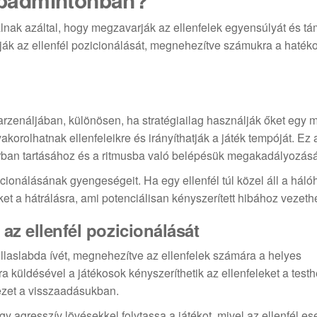
álnak azáltal, hogy megzavarják az ellenfelek egyensúlyát és t
ák az ellenfél pozicionálását, megnehezítve számukra a haték
 arzenáljában, különösen, ha stratégiailag használják őket egy
korolhatnak ellenfeleikre és irányíthatják a játék tempóját. Ez 
arban tartásához és a ritmusba való belépésük megakadályozás
cionálásának gyengeségeit. Ha egy ellenfél túl közel áll a hálóh
ket a hátrálásra, ami potenciálisan kényszerített hibához vezethe
az ellenfél pozicionálását
ollaslabda ívét, megnehezítve az ellenfelek számára a helyes
a küldésével a játékosok kényszeríthetik az ellenfeleket a testh
zet a visszaadásukban.
y agresszív lövésekkel folytassa a játékot, mivel az ellenfél es