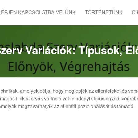
LÉPJEN KAPCSOLATBA VELÜNK
TÖRTÉNETÜNK
C
Szerv Variációk: Típusok, E
technikák, amelyek célja, hogy meglepjék az ellenfeleket és ver
és magas flick szervák variációival mindegyik típus egyedi végreha
 amelyek megzavarhatják az ellenfél pozicionálását és támadó