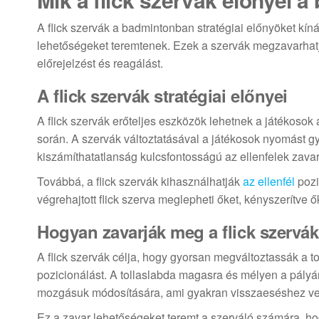
A flick szervák a badmintonban stratégiai előnyöket kín
lehetőségeket teremtenek. Ezek a szervák megzavarhatj
előrejelzést és reagálást.
A flick szervák stratégiai előnyei
A flick szervák erőteljes eszközök lehetnek a játékosok
során. A szervák változtatásával a játékosok nyomást gya
kiszámíthatatlanság kulcsfontosságú az ellenfelek zav
Továbbá, a flick szervák kihasználhatják
az ellenfél
pozi
végrehajtott flick szerva meglepheti őket, kényszerítve ő
Hogyan zavarják meg a flick szervák 
A flick szervák célja, hogy gyorsan megváltoztassák a t
pozicionálást. A tollaslabda magasra és mélyen a pályár
mozgásuk módosítására, ami gyakran visszaeséshez ve
Ez a zavar lehetőségeket teremt a szerváló számára, hog